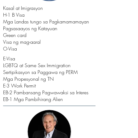
Kasal at Imigrasyon
H-1 B Visa
Mga Landas tungo sa Pagkamamamayan
Pagsasaayos ng Katayuan
Green card
Visa ng mag-aaral
O-Visa
E-Visa
LGBTQ at Same Sex Immigration
Sertipikasyon sa Paggawa ng PERM
Mga Propesyonal ng TN
E-3 Work Permit
EB-2 Pambansang
Pagwawaksi sa Interes
EB-1 Mga Pambihirang Alien